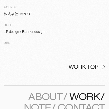
AGENCY
株式会社RAYOUT
ROLE
LP design / Banner design
URL
---
WORK TOP
ABOUT
WORK
NOTE
CONTACT